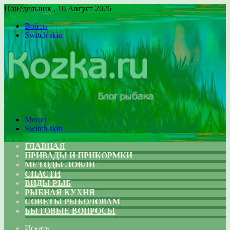
Понедельник , 10 Август 2026
Войти
Switch skin
Меню
Switch skin
ГЛАВНАЯ
ПРИВАДЫ И ПРИКОРМКИ
МЕТОДЫ ЛОВЛИ
СНАСТИ
ВИДЫ РЫБ
РЫБНАЯ КУХНЯ
СОВЕТЫ РЫБОЛОВАМ
БЫТОВЫЕ ВОПРОСЫ
Искать