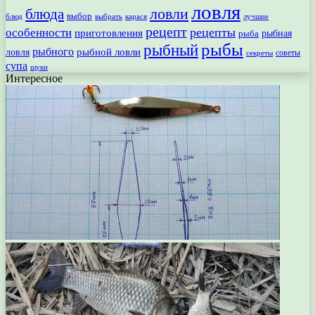
ловля
ловли
блюда
выбор
блюд
выбрать
лучшие
карася
рецепт
рецепты
особенности
приготовления
рыбная
рыба
рыбы
рыбный
рыбного
рыбной ловли
ловля
секреты
советы
супа
щуки
Интересное