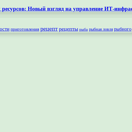
ресурсов: Новый взгляд на управление ИТ-инфра
рецепт
рецепты
ости
рыбного
приготовления
рыбная ловля
рыба