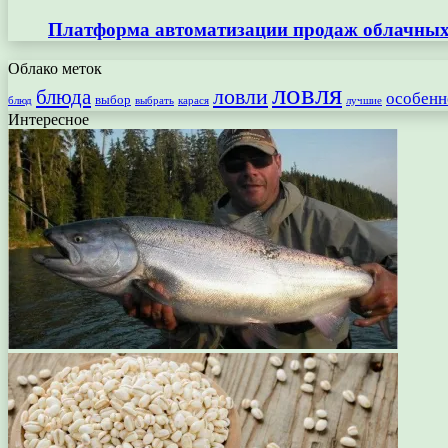
Платформа автоматизации продаж облачных 
Облако меток
ловля
ловли
блюда
особенн
выбор
блюд
выбрать
лучшие
карася
Интересное