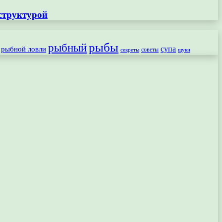
структурой
рыбы
рыбный
рыбной ловли
супа
секреты
советы
щуки