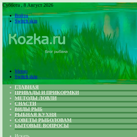
Суббота , 8 Август 2026
Войти
Switch skin
Меню
Switch skin
ГЛАВНАЯ
ПРИВАДЫ И ПРИКОРМКИ
МЕТОДЫ ЛОВЛИ
СНАСТИ
ВИДЫ РЫБ
РЫБНАЯ КУХНЯ
СОВЕТЫ РЫБОЛОВАМ
БЫТОВЫЕ ВОПРОСЫ
Искать