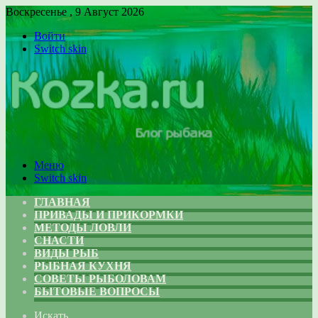
Воскресенье , 9 Август 2026
Войти
Switch skin
Меню
Switch skin
ГЛАВНАЯ
ПРИВАДЫ И ПРИКОРМКИ
МЕТОДЫ ЛОВЛИ
СНАСТИ
ВИДЫ РЫБ
РЫБНАЯ КУХНЯ
СОВЕТЫ РЫБОЛОВАМ
БЫТОВЫЕ ВОПРОСЫ
Искать