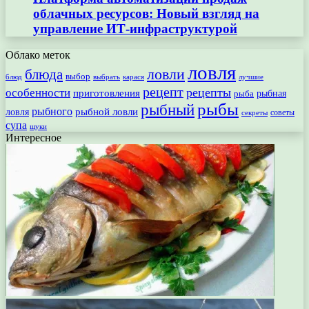
облачных ресурсов: Новый взгляд на
управление ИТ-инфраструктурой
Облако меток
ловля
ловли
блюда
выбор
блюд
выбрать
лучшие
карася
рецепт
рецепты
особенности
приготовления
рыбная
рыба
рыбы
рыбный
рыбного
рыбной ловли
ловля
секреты
советы
супа
щуки
Интересное