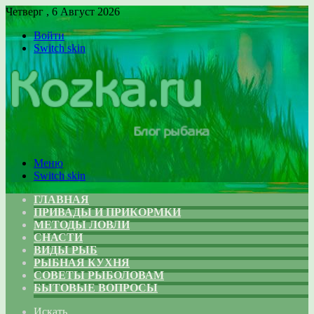
Четверг , 6 Август 2026
Войти
Switch skin
Меню
Switch skin
ГЛАВНАЯ
ПРИВАДЫ И ПРИКОРМКИ
МЕТОДЫ ЛОВЛИ
СНАСТИ
ВИДЫ РЫБ
РЫБНАЯ КУХНЯ
СОВЕТЫ РЫБОЛОВАМ
БЫТОВЫЕ ВОПРОСЫ
Искать