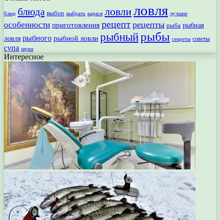
ловля
ловли
блюда
выбор
блюд
выбрать
лучшие
карася
рецепт
рецепты
особенности
приготовления
рыбная
рыба
рыбы
рыбный
рыбного
рыбной ловли
ловля
секреты
советы
супа
щуки
Интересное