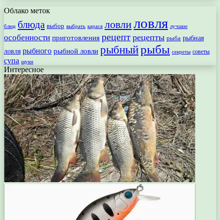
Облако меток
ловля
ловли
блюда
выбор
блюд
выбрать
лучшие
карася
рецепт
рецепты
особенности
приготовления
рыбная
рыба
рыбы
рыбный
рыбного
рыбной ловли
ловля
секреты
советы
супа
щуки
Интересное