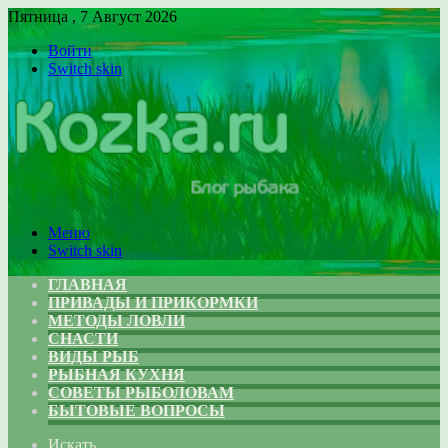
Пятница , 7 Август 2026
Войти
Switch skin
Меню
Switch skin
ГЛАВНАЯ
ПРИВАДЫ И ПРИКОРМКИ
МЕТОДЫ ЛОВЛИ
СНАСТИ
ВИДЫ РЫБ
РЫБНАЯ КУХНЯ
СОВЕТЫ РЫБОЛОВАМ
БЫТОВЫЕ ВОПРОСЫ
Искать