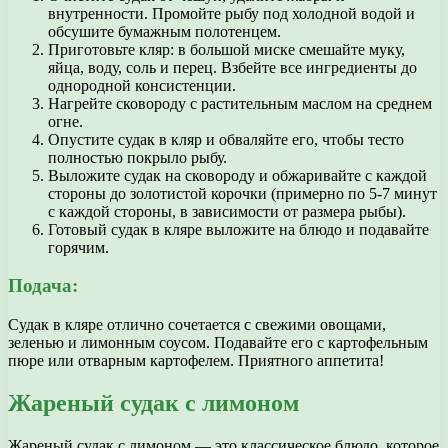
внутренности. Промойте рыбу под холодной водой и
обсушите бумажным полотенцем.
Приготовьте кляр: в большой миске смешайте муку,
яйца, воду, соль и перец. Взбейте все ингредиенты до
однородной консистенции.
Нагрейте сковороду с растительным маслом на среднем
огне.
Опустите судак в кляр и обваляйте его, чтобы тесто
полностью покрыло рыбу.
Выложите судак на сковороду и обжаривайте с каждой
стороны до золотистой корочки (примерно по 5-7 минут
с каждой стороны, в зависимости от размера рыбы).
Готовый судак в кляре выложите на блюдо и подавайте
горячим.
Подача:
Судак в кляре отлично сочетается с свежими овощами,
зеленью и лимонным соусом. Подавайте его с картофельным
пюре или отварным картофелем. Приятного аппетита!
Жареный судак с лимоном
Жареный судак с лимоном — это классическое блюдо, которое