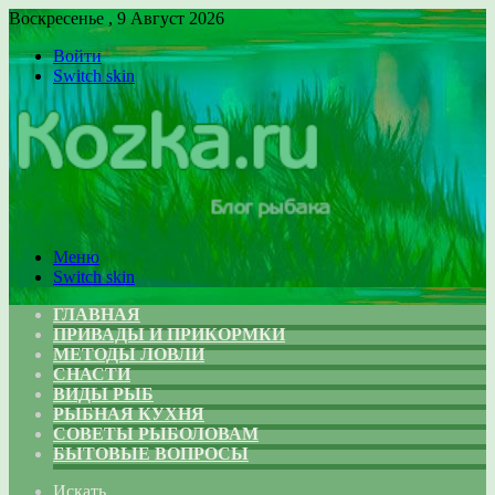
Воскресенье , 9 Август 2026
Войти
Switch skin
Меню
Switch skin
ГЛАВНАЯ
ПРИВАДЫ И ПРИКОРМКИ
МЕТОДЫ ЛОВЛИ
СНАСТИ
ВИДЫ РЫБ
РЫБНАЯ КУХНЯ
СОВЕТЫ РЫБОЛОВАМ
БЫТОВЫЕ ВОПРОСЫ
Искать