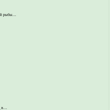
той рыбы…
д в…