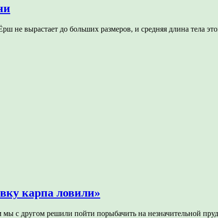
ни
Ёрш не вырастает до больших размеров, и средняя длина тела э
вку карпа ловили»
м мы с другом решили пойти порыбачить на незначительной пру