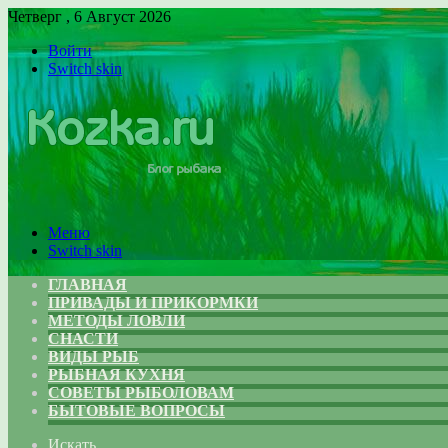
Четверг , 6 Август 2026
Войти
Switch skin
Меню
Switch skin
ГЛАВНАЯ
ПРИВАДЫ И ПРИКОРМКИ
МЕТОДЫ ЛОВЛИ
СНАСТИ
ВИДЫ РЫБ
РЫБНАЯ КУХНЯ
СОВЕТЫ РЫБОЛОВАМ
БЫТОВЫЕ ВОПРОСЫ
Искать