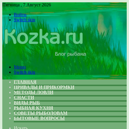
Пятница , 7 Август 2026
Войти
Switch skin
Меню
Switch skin
ГЛАВНАЯ
ПРИВАДЫ И ПРИКОРМКИ
МЕТОДЫ ЛОВЛИ
СНАСТИ
ВИДЫ РЫБ
РЫБНАЯ КУХНЯ
СОВЕТЫ РЫБОЛОВАМ
БЫТОВЫЕ ВОПРОСЫ
Искать