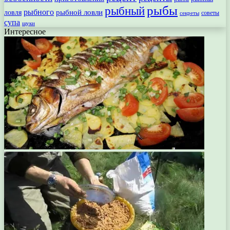
рыбы
рыбный
рыбного
рыбной ловли
ловля
секреты
советы
супа
щуки
Интересное