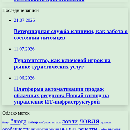
Последние записи
21.07.2026
Ветеринарная служба клиники, как забота о
состоянии питомцев
11.07.2026
Турагентство, как ключевой игрок на
рынке туристических услуг
11.06.2026
Платформа автоматизации продаж
облачных ресурсов: Новый взгляд на
управление ИТ-инфраструктурой
Облако меток
ловля
ловли
блюда
выбор
блюд
выбрать
лучшие
карася
рецепт
рецепты
особенности
приготовления
рыбная
рыба