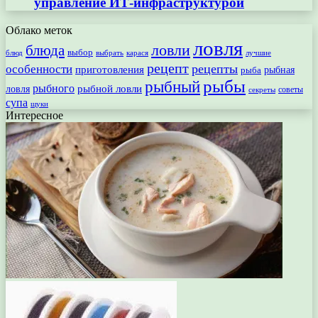
управление ИТ-инфраструктурой
Облако меток
ловля
ловли
блюда
выбор
блюд
выбрать
лучшие
карася
рецепт
рецепты
особенности
приготовления
рыбная
рыба
рыбы
рыбный
рыбного
рыбной ловли
ловля
секреты
советы
супа
щуки
Интересное