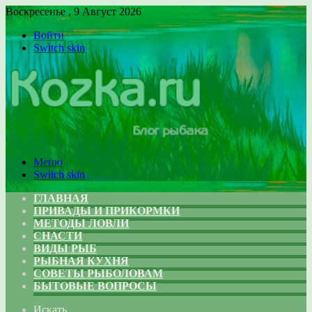
Воскресенье , 9 Август 2026
Войти
Switch skin
Меню
Switch skin
ГЛАВНАЯ
ПРИВАДЫ И ПРИКОРМКИ
МЕТОДЫ ЛОВЛИ
СНАСТИ
ВИДЫ РЫБ
РЫБНАЯ КУХНЯ
СОВЕТЫ РЫБОЛОВАМ
БЫТОВЫЕ ВОПРОСЫ
Искать