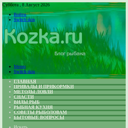
Суббота , 8 Август 2026
Войти
Switch skin
Меню
Switch skin
ГЛАВНАЯ
ПРИВАДЫ И ПРИКОРМКИ
МЕТОДЫ ЛОВЛИ
СНАСТИ
ВИДЫ РЫБ
РЫБНАЯ КУХНЯ
СОВЕТЫ РЫБОЛОВАМ
БЫТОВЫЕ ВОПРОСЫ
Искать