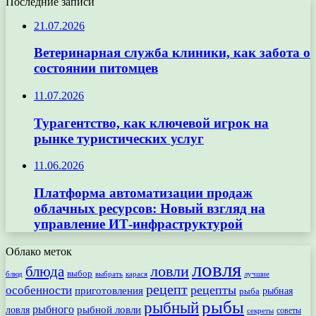
Последние записи
21.07.2026
Ветеринарная служба клиники, как забота о
состоянии питомцев
11.07.2026
Турагентство, как ключевой игрок на
рынке туристических услуг
11.06.2026
Платформа автоматизации продаж
облачных ресурсов: Новый взгляд на
управление ИТ-инфраструктурой
Облако меток
ловля
ловли
блюда
выбор
блюд
выбрать
лучшие
карася
рецепт
рецепты
особенности
приготовления
рыбная
рыба
рыбы
рыбный
рыбного
рыбной ловли
ловля
секреты
советы