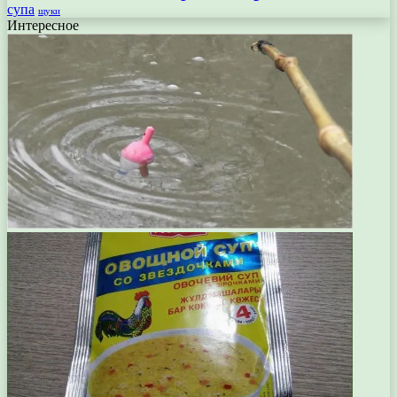
супа
щуки
Интересное