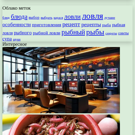
Облако меток
ловля
ловли
блюда
выбор
блюд
выбрать
лучшие
карася
рецепт
рецепты
особенности
приготовления
рыбная
рыба
рыбы
рыбный
рыбного
рыбной ловли
ловля
секреты
советы
супа
щуки
Интересное