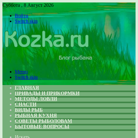
Суббота , 8 Август 2026
Войти
Switch skin
Меню
Switch skin
ГЛАВНАЯ
ПРИВАДЫ И ПРИКОРМКИ
МЕТОДЫ ЛОВЛИ
СНАСТИ
ВИДЫ РЫБ
РЫБНАЯ КУХНЯ
СОВЕТЫ РЫБОЛОВАМ
БЫТОВЫЕ ВОПРОСЫ
Искать