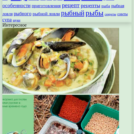
рецепт
рецепты
особенности
приготовления
рыбная
рыба
рыбы
рыбный
рыбного
рыбной ловли
ловля
секреты
советы
супа
щуки
Интересное