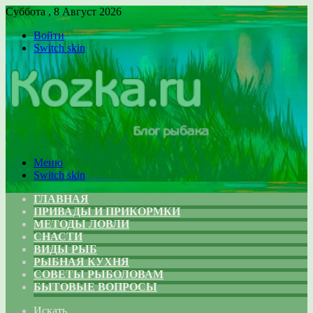
Суббота , 8 Август 2026
Войти
Switch skin
Меню
Switch skin
ГЛАВНАЯ
ПРИВАДЫ И ПРИКОРМКИ
МЕТОДЫ ЛОВЛИ
СНАСТИ
ВИДЫ РЫБ
РЫБНАЯ КУХНЯ
СОВЕТЫ РЫБОЛОВАМ
БЫТОВЫЕ ВОПРОСЫ
Искать