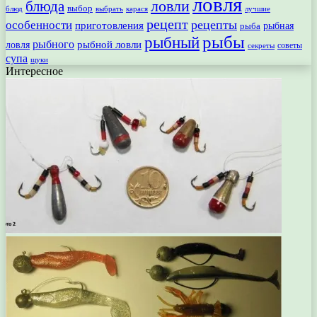
ловля
ловли
блюда
выбор
блюд
выбрать
лучшие
карася
рецепт
рецепты
особенности
приготовления
рыбная
рыба
рыбы
рыбный
рыбного
рыбной ловли
ловля
секреты
советы
супа
щуки
Интересное