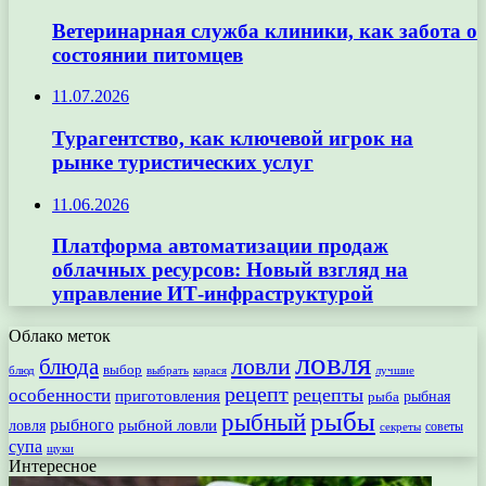
Ветеринарная служба клиники, как забота о
состоянии питомцев
11.07.2026
Турагентство, как ключевой игрок на
рынке туристических услуг
11.06.2026
Платформа автоматизации продаж
облачных ресурсов: Новый взгляд на
управление ИТ-инфраструктурой
Облако меток
ловля
ловли
блюда
выбор
блюд
выбрать
лучшие
карася
рецепт
рецепты
особенности
приготовления
рыбная
рыба
рыбы
рыбный
рыбного
рыбной ловли
ловля
секреты
советы
супа
щуки
Интересное