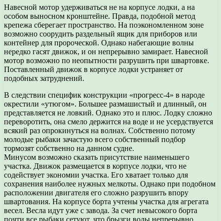
Навесной мотор удерживаться не на корпусе лодки, а на
особом выносном кронштейне. Правда, подобной метод
крепежа сберегает пространство. На поэкономленном зоне
возможно соорудить раздельный ящик для приборов или
контейнер для пророческой. Однако набегающие волны
нередко гасят движок, и он непрерывно замирает. Навесной
мотор возможно по неопытности разрушить при швартовке.
Поставленный движок в корпусе лодки устраняет от
подобных затруднений.
В следствии специфик конструкции «прогресс-4» в народе
окрестили «утюгом». Большее размашистый и длинный, он
представляется не ловкий. Однако это и плюс. Лодку сложно
переворотить, она смело держится на воде и не усердствуется
всякий раз опрокинуться на волнах. Собственно потому
молодые рыбаки зачастую всего собственный подбор
тормозят собственно на данном судне.
Минусом возможно сказать присутствие наименьшего
участка. Движок размещается в корпусе лодки, что не
содействует экономии участка. Его хватает только для
сохранения наиболее нужных мелкоты. Однако при подобном
расположении двигателя его сложно разрушить впору
швартования. На корпусе борта учтены участка для агрегата
весел. Весла идут уже с завода. За счет невысокого борта
почти все рыбаки сетуют, что брызги воды непрерывно