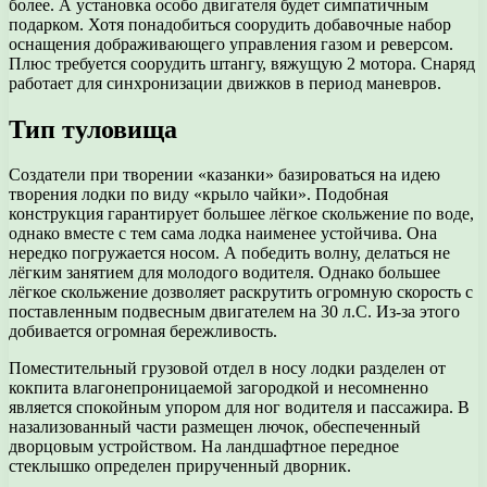
более. А установка особо двигателя будет симпатичным
подарком. Хотя понадобиться соорудить добавочные набор
оснащения дображивающего управления газом и реверсом.
Плюс требуется соорудить штангу, вяжущую 2 мотора. Снаряд
работает для синхронизации движков в период маневров.
Тип туловища
Создатели при творении «казанки» базироваться на идею
творения лодки по виду «крыло чайки». Подобная
конструкция гарантирует большее лёгкое скольжение по воде,
однако вместе с тем сама лодка наименее устойчива. Она
нередко погружается носом. А победить волну, делаться не
лёгким занятием для молодого водителя. Однако большее
лёгкое скольжение дозволяет раскрутить огромную скорость с
поставленным подвесным двигателем на 30 л.С. Из-за этого
добивается огромная бережливость.
Поместительный грузовой отдел в носу лодки разделен от
кокпита влагонепроницаемой загородкой и несомненно
является спокойным упором для ног водителя и пассажира. В
назализованный части размещен лючок, обеспеченный
дворцовым устройством. На ландшафтное передное
стеклышко определен прирученный дворник.