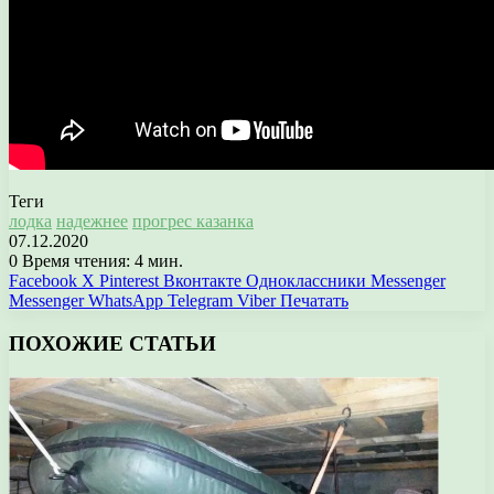
Теги
лодка
надежнее
прогрес казанка
07.12.2020
0
Время чтения: 4 мин.
Facebook
X
Pinterest
Вконтакте
Одноклассники
Messenger
Messenger
WhatsApp
Telegram
Viber
Печатать
ПОХОЖИЕ СТАТЬИ