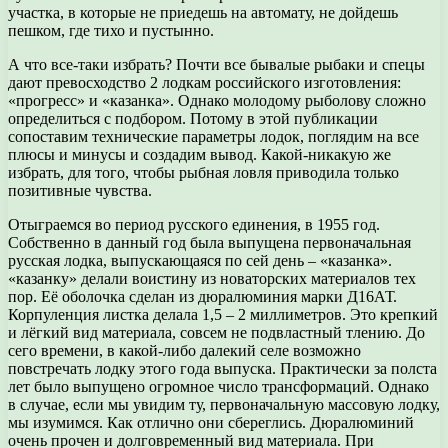
участка, в которые не приедешь на автомату, не дойдешь
пешком, где тихо и пустынно.
А что все-таки избрать? Почти все бывалые рыбаки и спецы
дают превосходство 2 лодкам российского изготовления:
«прогресс» и «казанка». Однако молодому рыболову сложно
определиться с подбором. Потому в этой публикации
сопоставим технические параметры лодок, поглядим на все
плюсы и минусы и создадим вывод. Какой-никакую же
избрать, для того, чтобы рыбная ловля приводила только
позитивные чувства.
Отыграемся во период русского единения, в 1955 год.
Собственно в данный год была выпущена первоначальная
русская лодка, выпускающаяся по сей день – «казанка».
«казанку» делали воистину из новаторских материалов тех
пор. Её оболочка сделан из дюралюминия марки Д16АТ.
Корпуленция листка делала 1,5 – 2 миллиметров. Это крепкий
и лёгкий вид материала, совсем не подвластный тлению. До
сего времени, в какой-либо далекий селе возможно
повстречать лодку этого года выпуска. Практически за полста
лет было выпущено огромное число трансформаций. Однако
в случае, если мы увидим ту, первоначальную массовую лодку,
мы изумимся. Как отлично они сбереглись. Дюралюминий
очень прочен и долговременный вид материала. При