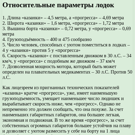
Относительные параметры лодок
1. Длина «казанки» – 4,5 метра, а «прогресса» – 4,69 метра
2. Широта «казанки» – 1,6 метра, «прогресса» – 1,72 метра
3. Вышина борта «казанки» – 0,72 метра, у «прогресса» – 0,69
метра
4. Грузоподъёмность – 400 и 475 сообразно
5. Число человек, способных с уютом поместиться в лодках –
4 у «казанки» против 5 у «прогресса»
6. Скорость «казанки» с поставленным движком в 30 л.С. – 34
км/ч, у «прогресса» с подобным же движком – 37 км/ч
7. Дозволенная мощность мотора, который быть может
определен на плавательных медикаментах – 30 л.С. Против 50
л.С.
Как лицезреем из пригнанных технических показателей
«казанка» кратче «прогресса», уже, имеет наименьшую
грузоподъемность, умещает наименьшее число людишек и
вырабатывает скорость ниже, чем «прогресс». Однако не
непременно это должен сообщать, что она похуже. За счет
наименьших габаритных габаритов, она большее легкая,
экономная и подвижная. В то же время «прогресс», за счет
собственных огромных габаритов большее устойчив на плаву
и дозволяет с уютом размесить у себе на борту на 1 лица