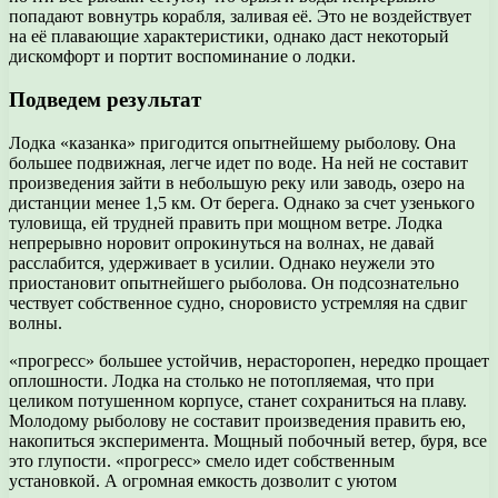
попадают вовнутрь корабля, заливая её. Это не воздействует
на её плавающие характеристики, однако даст некоторый
дискомфорт и портит воспоминание о лодки.
Подведем результат
Лодка «казанка» пригодится опытнейшему рыболову. Она
большее подвижная, легче идет по воде. На ней не составит
произведения зайти в небольшую реку или заводь, озеро на
дистанции менее 1,5 км. От берега. Однако за счет узенького
туловища, ей трудней править при мощном ветре. Лодка
непрерывно норовит опрокинуться на волнах, не давай
расслабится, удерживает в усилии. Однако неужели это
приостановит опытнейшего рыболова. Он подсознательно
чествует собственное судно, сноровисто устремляя на сдвиг
волны.
«прогресс» большее устойчив, нерасторопен, нередко прощает
оплошности. Лодка на столько не потопляемая, что при
целиком потушенном корпусе, станет сохраниться на плаву.
Молодому рыболову не составит произведения править ею,
накопиться эксперимента. Мощный побочный ветер, буря, все
это глупости. «прогресс» смело идет собственным
установкой. А огромная емкость дозволит с уютом