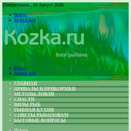
Понедельник , 10 Август 2026
Войти
Switch skin
Меню
Switch skin
ГЛАВНАЯ
ПРИВАДЫ И ПРИКОРМКИ
МЕТОДЫ ЛОВЛИ
СНАСТИ
ВИДЫ РЫБ
РЫБНАЯ КУХНЯ
СОВЕТЫ РЫБОЛОВАМ
БЫТОВЫЕ ВОПРОСЫ
Искать