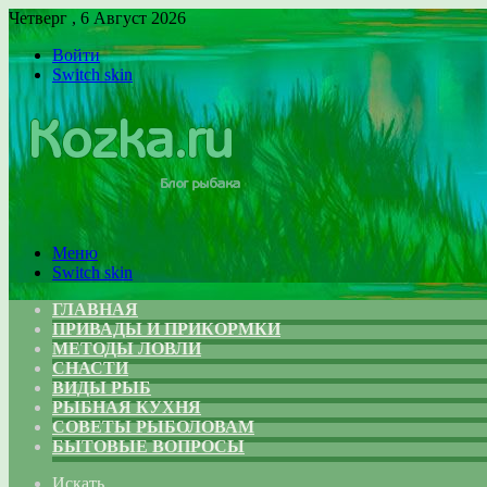
Четверг , 6 Август 2026
Войти
Switch skin
Меню
Switch skin
ГЛАВНАЯ
ПРИВАДЫ И ПРИКОРМКИ
МЕТОДЫ ЛОВЛИ
СНАСТИ
ВИДЫ РЫБ
РЫБНАЯ КУХНЯ
СОВЕТЫ РЫБОЛОВАМ
БЫТОВЫЕ ВОПРОСЫ
Искать