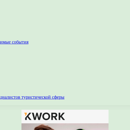
чимые события
циалистов туристической сферы