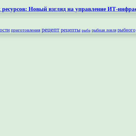
ресурсов: Новый взгляд на управление ИТ-инфра
рецепт
рецепты
ости
рыбного
приготовления
рыбная ловля
рыба