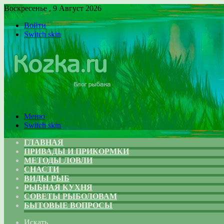
Воскресенье , 9 Август 2026
Войти
Switch skin
Меню
Switch skin
ГЛАВНАЯ
ПРИВАДЫ И ПРИКОРМКИ
МЕТОДЫ ЛОВЛИ
СНАСТИ
ВИДЫ РЫБ
РЫБНАЯ КУХНЯ
СОВЕТЫ РЫБОЛОВАМ
БЫТОВЫЕ ВОПРОСЫ
Искать