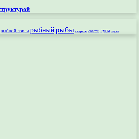
структурой
рыбы
рыбный
рыбной ловли
супа
секреты
советы
щуки