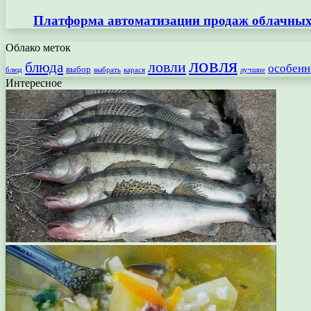
Платформа автоматизации продаж облачных 
Облако меток
ловля
ловли
блюда
особенн
выбор
блюд
выбрать
лучшие
карася
Интересное