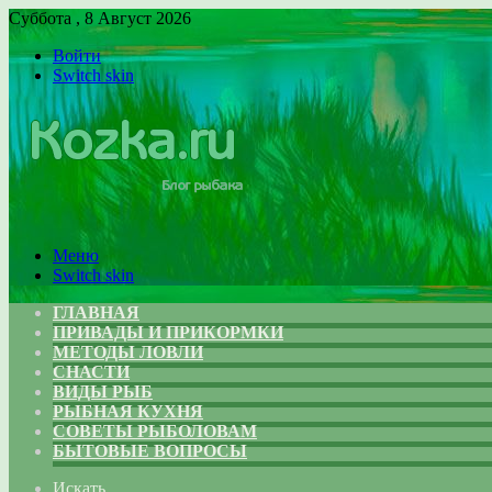
Суббота , 8 Август 2026
Войти
Switch skin
Меню
Switch skin
ГЛАВНАЯ
ПРИВАДЫ И ПРИКОРМКИ
МЕТОДЫ ЛОВЛИ
СНАСТИ
ВИДЫ РЫБ
РЫБНАЯ КУХНЯ
СОВЕТЫ РЫБОЛОВАМ
БЫТОВЫЕ ВОПРОСЫ
Искать