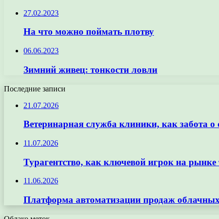
27.02.2023
На что можно поймать плотву
06.06.2023
Зимний живец: тонкости ловли
Последние записи
21.07.2026
Ветеринарная служба клиники, как забота о
11.07.2026
Турагентство, как ключевой игрок на рынке 
11.06.2026
Платформа автоматизации продаж облачных 
Облако меток