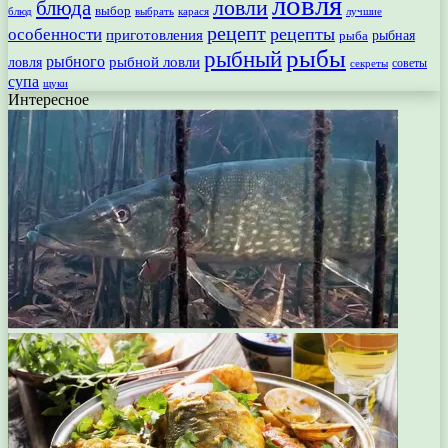
ловля
ловли
блюда
выбор
блюд
выбрать
лучшие
карася
рецепт
рецепты
особенности
приготовления
рыбная
рыба
рыбы
рыбный
рыбного
рыбной ловли
ловля
секреты
советы
супа
щуки
Интересное