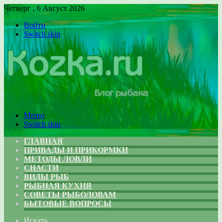
Четверг , 6 Август 2026
Войти
Switch skin
Меню
Switch skin
ГЛАВНАЯ
ПРИВАДЫ И ПРИКОРМКИ
МЕТОДЫ ЛОВЛИ
СНАСТИ
ВИДЫ РЫБ
РЫБНАЯ КУХНЯ
СОВЕТЫ РЫБОЛОВАМ
БЫТОВЫЕ ВОПРОСЫ
Искать