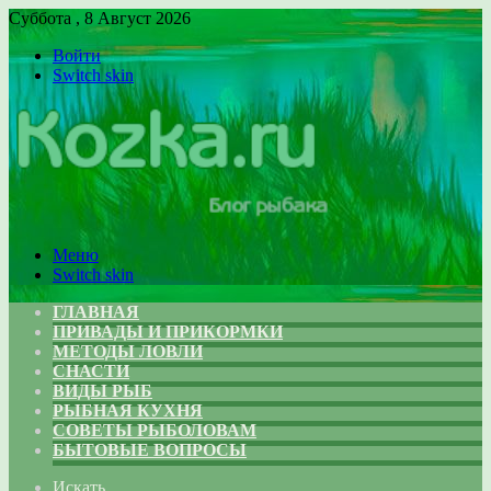
Суббота , 8 Август 2026
Войти
Switch skin
Меню
Switch skin
ГЛАВНАЯ
ПРИВАДЫ И ПРИКОРМКИ
МЕТОДЫ ЛОВЛИ
СНАСТИ
ВИДЫ РЫБ
РЫБНАЯ КУХНЯ
СОВЕТЫ РЫБОЛОВАМ
БЫТОВЫЕ ВОПРОСЫ
Искать