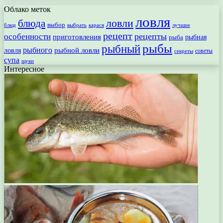
Облако меток
ловля
ловли
блюда
выбор
блюд
выбрать
лучшие
карася
рецепт
рецепты
особенности
приготовления
рыбная
рыба
рыбы
рыбный
рыбного
рыбной ловли
ловля
секреты
советы
супа
щуки
Интересное