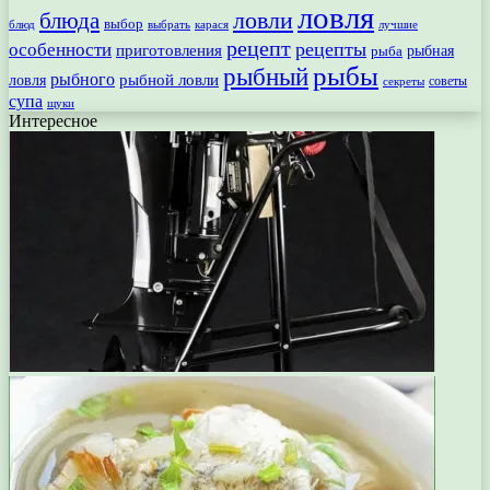
ловля
ловли
блюда
выбор
блюд
выбрать
лучшие
карася
рецепт
рецепты
особенности
приготовления
рыбная
рыба
рыбы
рыбный
рыбного
рыбной ловли
ловля
секреты
советы
супа
щуки
Интересное