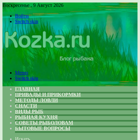
Воскресенье , 9 Август 2026
Войти
Switch skin
Меню
Switch skin
ГЛАВНАЯ
ПРИВАДЫ И ПРИКОРМКИ
МЕТОДЫ ЛОВЛИ
СНАСТИ
ВИДЫ РЫБ
РЫБНАЯ КУХНЯ
СОВЕТЫ РЫБОЛОВАМ
БЫТОВЫЕ ВОПРОСЫ
Искать