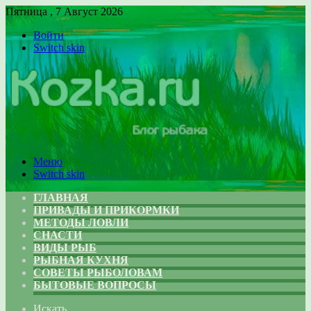
Пятница , 7 Август 2026
Войти
Switch skin
Меню
Switch skin
ГЛАВНАЯ
ПРИВАДЫ И ПРИКОРМКИ
МЕТОДЫ ЛОВЛИ
СНАСТИ
ВИДЫ РЫБ
РЫБНАЯ КУХНЯ
СОВЕТЫ РЫБОЛОВАМ
БЫТОВЫЕ ВОПРОСЫ
Искать