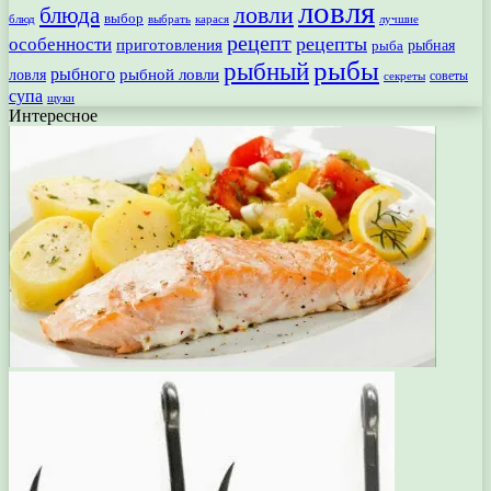
ловля
ловли
блюда
выбор
блюд
выбрать
лучшие
карася
рецепт
рецепты
особенности
приготовления
рыбная
рыба
рыбы
рыбный
рыбного
рыбной ловли
ловля
секреты
советы
супа
щуки
Интересное