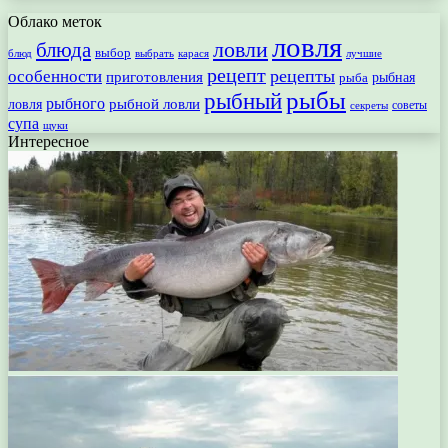
Облако меток
ловля
ловли
блюда
выбор
блюд
выбрать
лучшие
карася
рецепт
рецепты
особенности
приготовления
рыбная
рыба
рыбы
рыбный
рыбного
рыбной ловли
ловля
секреты
советы
супа
щуки
Интересное