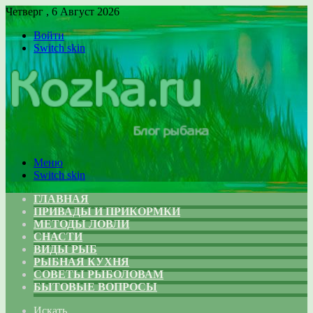
Четверг , 6 Август 2026
Войти
Switch skin
Меню
Switch skin
ГЛАВНАЯ
ПРИВАДЫ И ПРИКОРМКИ
МЕТОДЫ ЛОВЛИ
СНАСТИ
ВИДЫ РЫБ
РЫБНАЯ КУХНЯ
СОВЕТЫ РЫБОЛОВАМ
БЫТОВЫЕ ВОПРОСЫ
Искать