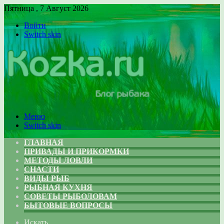
Пятница , 7 Август 2026
Войти
Switch skin
Меню
Switch skin
ГЛАВНАЯ
ПРИВАДЫ И ПРИКОРМКИ
МЕТОДЫ ЛОВЛИ
СНАСТИ
ВИДЫ РЫБ
РЫБНАЯ КУХНЯ
СОВЕТЫ РЫБОЛОВАМ
БЫТОВЫЕ ВОПРОСЫ
Искать