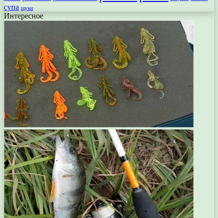
супа
щуки
Интересное