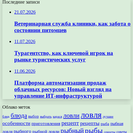
Последние записи
21.07.2026
Ветеринарная служба клиники, как забота о
состоянии питомцев
11.07.2026
Турагентство, как ключевой игрок на
рынке туристических услуг
11.06.2026
Платформа автоматизации продаж
облачных ресурсов: Новый взгляд на
управление ИТ-инфраструктурой
Облако меток
ловля
ловли
блюда
выбор
блюд
выбрать
лучшие
карася
рецепт
рецепты
особенности
приготовления
рыбная
рыба
рыбы
рыбный
рыбного
рыбной ловли
ловля
секреты
советы