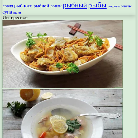
рыбы
рыбный
рыбного
рыбной ловли
ловля
секреты
советы
супа
щуки
Интересное