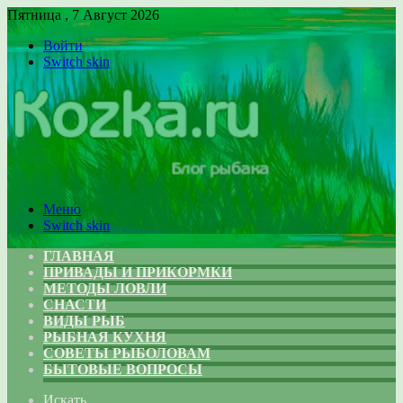
Пятница , 7 Август 2026
Войти
Switch skin
Меню
Switch skin
ГЛАВНАЯ
ПРИВАДЫ И ПРИКОРМКИ
МЕТОДЫ ЛОВЛИ
СНАСТИ
ВИДЫ РЫБ
РЫБНАЯ КУХНЯ
СОВЕТЫ РЫБОЛОВАМ
БЫТОВЫЕ ВОПРОСЫ
Искать