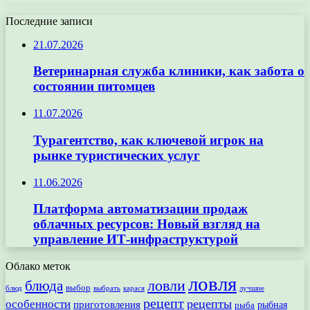
Последние записи
21.07.2026
Ветеринарная служба клиники, как забота о
состоянии питомцев
11.07.2026
Турагентство, как ключевой игрок на
рынке туристических услуг
11.06.2026
Платформа автоматизации продаж
облачных ресурсов: Новый взгляд на
управление ИТ-инфраструктурой
Облако меток
ловля
ловли
блюда
выбор
блюд
выбрать
лучшие
карася
рецепт
рецепты
особенности
приготовления
рыбная
рыба