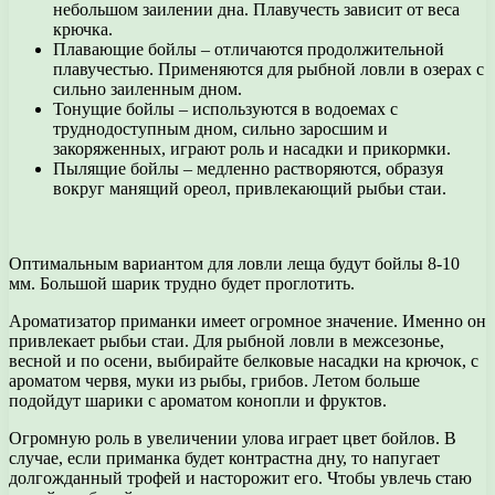
небольшом заилении дна. Плавучесть зависит от веса
крючка.
Плавающие бойлы – отличаются продолжительной
плавучестью. Применяются для рыбной ловли в озерах с
сильно заиленным дном.
Тонущие бойлы – используются в водоемах с
труднодоступным дном, сильно заросшим и
закоряженных, играют роль и насадки и прикормки.
Пылящие бойлы – медленно растворяются, образуя
вокруг манящий ореол, привлекающий рыбьи стаи.
Оптимальным вариантом для ловли леща будут бойлы 8-10
мм. Большой шарик трудно будет проглотить.
Ароматизатор приманки имеет огромное значение. Именно он
привлекает рыбьи стаи. Для рыбной ловли в межсезонье,
весной и по осени, выбирайте белковые насадки на крючок, с
ароматом червя, муки из рыбы, грибов. Летом больше
подойдут шарики с ароматом конопли и фруктов.
Огромную роль в увеличении улова играет цвет бойлов. В
случае, если приманка будет контрастна дну, то напугает
долгожданный трофей и насторожит его. Чтобы увлечь стаю