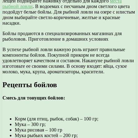
лещей подбирайте наживку отдельно для каждого
места
рыбной ловли
. В водоемах с песчаным дном светлого цвета
подойдут белые бойлы. Для рыбной ловли на озере с илистым
дном выбирайте светло-коричневые, желтые и красные
насадки.
Бойлы продаются в специализированных магазинах для
рыболовов. Приготовление в домашних условиях
В успехе рыбной ловли важную роль играют правильные
компоненты бойлов. Покупной прикорм не всегда
удовлетворяет качеством и составом. Накануне рыбной ловли
изготовьте ее своими силами. В основу входят: яйца, сухое
молоко, мука, крупа, ароматизаторы, красители.
Рецепты бойлов
Смесь для тонущих бойлов:
Корм (для птиц, рыбок, собак) – 100 гр;
Мука – 300 гр;
Мука рисовая – 100 гр
Мука рыбьих костей – 200 гр;