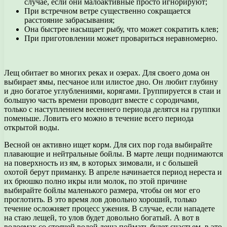
случае, если они малоактивные просто игнорируют;
При встречном ветре существенно сокращается
расстояние забрасывания;
Она быстрее насыщает рыбу, что может сократить клев;
При приготовлении может провариться неравномерно.
Лещ обитает во многих реках и озерах. Для своего дома он
выбирает ямы, песчаное или илистое дно. Он любит глубину
и дно богатое углублениями, корягами. Группируется в стаи и
большую часть времени проводит вместе с сородичами,
только с наступлением весеннего периода делятся на группки
поменьше. Ловить его можно в течение всего периода
открытой воды.
Весной он активно ищет корм. Для сих пор года выбирайте
плавающие и нейтральные бойлы. В марте лещи поднимаются
на поверхность из ям, в которых зимовали, и с большей
охотой берут приманку. В апреле начинается период нереста и
их брюшко полно икры или молок, по этой причине
выбирайте бойлы маленького размера, чтобы он мог его
проглотить. В это время лов довольно хороший, только
течение осложняет процесс ужения. В случае, если нападете
на стаю лещей, то улов будет довольно богатый. А вот в
водоемах со стоячей водой леща поймать будет счастьем, в это