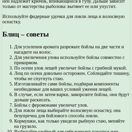
ней надлежит крючок, впивающийся в губу. Дальше зависит
только от мастерства рыболова: вытянет ее или упустит.
Используйте фидерные удочки для ловли леща и волосяную
оснастку.
Блиц – советы
Для усиления аромата разрежьте бойлы на две части и
насадите на волос.
Для увеличения улова используйте бойлы совместно с
прикормом.
По осени улов лещей увеличат бойлы с грибной мукой.
Лещ по осени довольно осторожен. Соблюдайте тишину,
чтобы не спугнуть стаю.
Изготавливайте сами бойлы, подбирая компоненты
необходимые для ваших условий ужения лещей.
В случае, если затем варки, заморозите бойлы, они будут
дольше раскисать.
Бойлы с феромонами увеличат улов.
Для ловли леща выбирайте волосяную оснастку, она
безупречна для бойлового способа ловли.
Кормушки, как только увидели рыбную стаю, меняйте
на грузило.
Выбирайте удобный для себя вариант покупки или