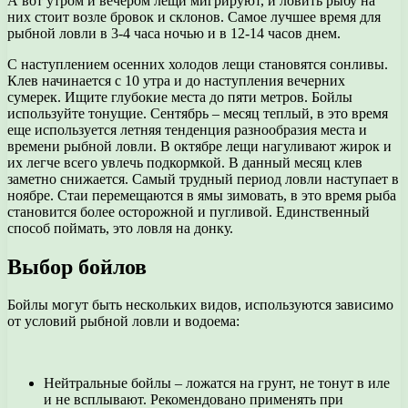
А вот утром и вечером лещи мигрируют, и ловить рыбу на
них стоит возле бровок и склонов. Самое лучшее время для
рыбной ловли в 3-4 часа ночью и в 12-14 часов днем.
С наступлением осенних холодов лещи становятся сонливы.
Клев начинается с 10 утра и до наступления вечерних
сумерек. Ищите глубокие места до пяти метров. Бойлы
используйте тонущие. Сентябрь – месяц теплый, в это время
еще используется летняя тенденция разнообразия места и
времени рыбной ловли. В октябре лещи нагуливают жирок и
их легче всего увлечь подкормкой. В данный месяц клев
заметно снижается. Самый трудный период ловли наступает в
ноябре. Стаи перемещаются в ямы зимовать, в это время рыба
становится более осторожной и пугливой. Единственный
способ поймать, это ловля на донку.
Выбор бойлов
Бойлы могут быть нескольких видов, используются зависимо
от условий рыбной ловли и водоема:
Нейтральные бойлы – ложатся на грунт, не тонут в иле
и не всплывают. Рекомендовано применять при