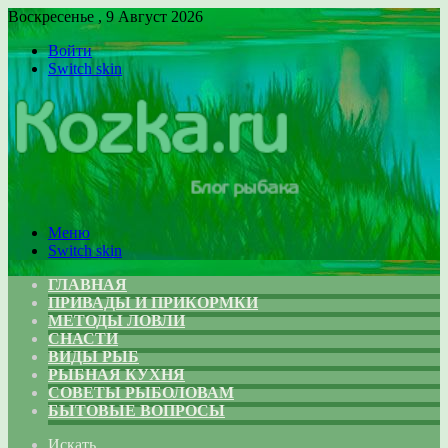
Воскресенье , 9 Август 2026
Войти
Switch skin
Меню
Switch skin
ГЛАВНАЯ
ПРИВАДЫ И ПРИКОРМКИ
МЕТОДЫ ЛОВЛИ
СНАСТИ
ВИДЫ РЫБ
РЫБНАЯ КУХНЯ
СОВЕТЫ РЫБОЛОВАМ
БЫТОВЫЕ ВОПРОСЫ
Искать