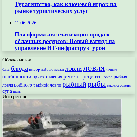
Турагентство, как ключевой игрок на
рынке туристических услуг
11.06.2026
Платформа автоматизации продаж
облачных ресурсов: Новый взгляд на
управление ИТ-инфраструктурой
Облако меток
ловля
ловли
блюда
выбор
блюд
выбрать
лучшие
карася
рецепт
рецепты
особенности
приготовления
рыбная
рыба
рыбы
рыбный
рыбного
рыбной ловли
ловля
секреты
советы
супа
щуки
Интересное