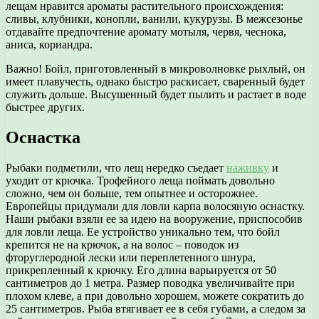
лещам нравится ароматы растительного происхождения:
сливы, клубники, конопли, ванили, кукурузы. В межсезонье
отдавайте предпочтение аромату мотыля, червя, чеснока,
аниса, кориандра.
Важно! Бойл, приготовленный в микроволновке рыхлый, он
имеет плавучесть, однако быстро раскисает, сваренный будет
служить дольше. Высушенный будет пылить и растает в воде
быстрее других.
Оснастка
Рыбаки подметили, что лещ нередко съедает
наживку
и
уходит от крючка. Трофейного леща поймать довольно
сложно, чем он больше, тем опытнее и осторожнее.
Европейцы придумали для ловли карпа волосяную оснастку.
Наши рыбаки взяли ее за идею на вооружение, приспособив
для ловли леща. Ее устройство уникально тем, что бойл
крепится не на крючок, а на волос – поводок из
фторуглеродной лески или переплетенного шнура,
прикрепленный к крючку. Его длина варьируется от 50
сантиметров до 1 метра. Размер поводка увеличивайте при
плохом клеве, а при довольно хорошем, можете сократить до
25 сантиметров. Рыба втягивает ее в себя губами, а следом за