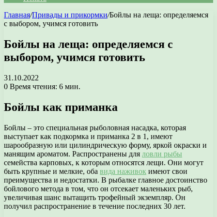
Главная
/
Привады и прикормки
/
Бойлы на леща: определяемся
с выбором, учимся готовить
Бойлы на леща: определяемся с
выбором, учимся готовить
31.10.2022
0
Время чтения: 6 мин.
Бойлы как приманка
Бойлы – это специальная рыболовная насадка, которая
выступает как подкормка и приманка 2 в 1, имеют
шарообразную или цилиндрическую форму, яркой окраски и
манящим ароматом. Распространены для
ловли рыбы
семейства карповых, к которым относятся лещи. Они могут
быть крупные и мелкие, оба
вида наживок
имеют свои
преимущества и недостатки. В рыбалке главное достоинство
бойлового метода в том, что он отсекает маленьких рыб,
увеличивая шанс вытащить трофейный экземпляр. Он
получил распространение в течение последних 30 лет.