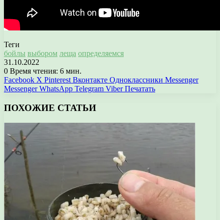
Теги
бойлы
выбором
леща
определяемся
31.10.2022
0
Время чтения: 6 мин.
Facebook
X
Pinterest
Вконтакте
Одноклассники
Messenger
Messenger
WhatsApp
Telegram
Viber
Печатать
ПОХОЖИЕ СТАТЬИ