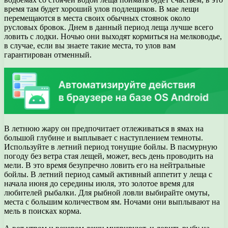
время там будет хороший улов подлещиков. В мае лещи
перемещаются в места своих обычных стоянок около
русловых бровок. Днем в данный период леща лучше всего
ловить с лодки. Ночью они выходят кормиться на мелководье,
в случае, если вы знаете такие места, то улов вам
гарантирован отменный.
В летнюю жару он предпочитает отлеживаться в ямах на
большой глубине и выплывает с наступлением темноты.
Используйте в летний период тонущие бойлы. В пасмурную
погоду без ветра стая лещей, может, весь день проводить на
мели. В это время безупречно ловить его на нейтральные
бойлы. В летний период самый активный аппетит у леща с
начала июня до середины июля, это золотое время для
любителей рыбалки. Для рыбной ловли выбирайте омуты,
места с большим количеством ям. Ночами они выплывают на
мель в поисках корма.