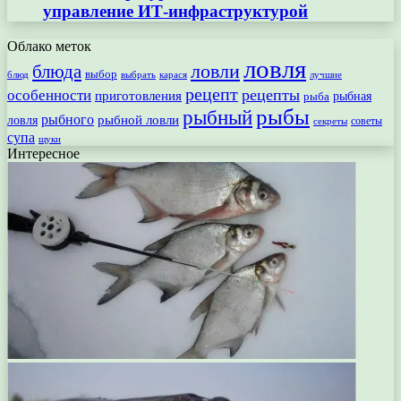
управление ИТ-инфраструктурой
Облако меток
ловля
ловли
блюда
выбор
блюд
выбрать
лучшие
карася
рецепт
рецепты
особенности
приготовления
рыбная
рыба
рыбы
рыбный
рыбного
рыбной ловли
ловля
секреты
советы
супа
щуки
Интересное