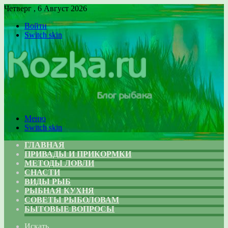
Четверг , 6 Август 2026
Войти
Switch skin
Меню
Switch skin
ГЛАВНАЯ
ПРИВАДЫ И ПРИКОРМКИ
МЕТОДЫ ЛОВЛИ
СНАСТИ
ВИДЫ РЫБ
РЫБНАЯ КУХНЯ
СОВЕТЫ РЫБОЛОВАМ
БЫТОВЫЕ ВОПРОСЫ
Искать