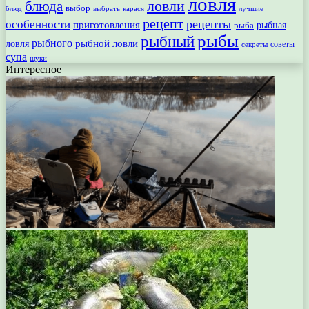
ловля
ловли
блюда
выбор
блюд
выбрать
лучшие
карася
рецепт
рецепты
особенности
приготовления
рыбная
рыба
рыбы
рыбный
рыбного
рыбной ловли
ловля
секреты
советы
супа
щуки
Интересное