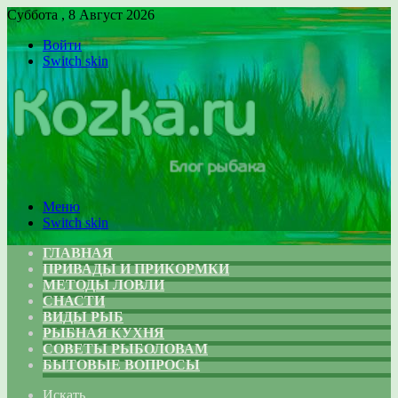
Суббота , 8 Август 2026
Войти
Switch skin
Меню
Switch skin
ГЛАВНАЯ
ПРИВАДЫ И ПРИКОРМКИ
МЕТОДЫ ЛОВЛИ
СНАСТИ
ВИДЫ РЫБ
РЫБНАЯ КУХНЯ
СОВЕТЫ РЫБОЛОВАМ
БЫТОВЫЕ ВОПРОСЫ
Искать