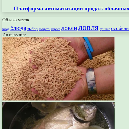
Платформа автоматизации продаж облачных 
Облако меток
ловля
ловли
блюда
особенн
выбор
блюд
выбрать
лучшие
карася
Интересное