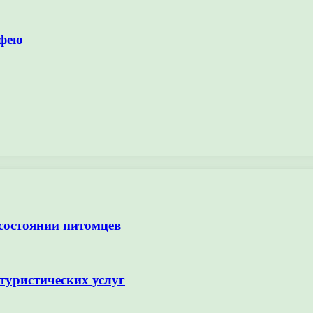
офею
 состоянии питомцев
туристических услуг