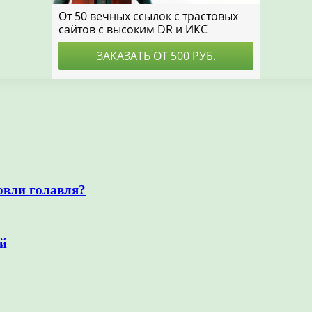
овли голавля?
ой