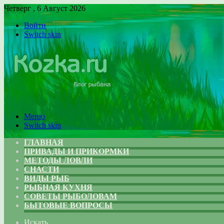
Четверг , 6 Август 2026
Войти
Switch skin
Меню
Switch skin
ГЛАВНАЯ
ПРИВАДЫ И ПРИКОРМКИ
МЕТОДЫ ЛОВЛИ
СНАСТИ
ВИДЫ РЫБ
РЫБНАЯ КУХНЯ
СОВЕТЫ РЫБОЛОВАМ
БЫТОВЫЕ ВОПРОСЫ
Искать