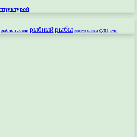
структурой
рыбы
рыбный
рыбной ловли
супа
секреты
советы
щуки