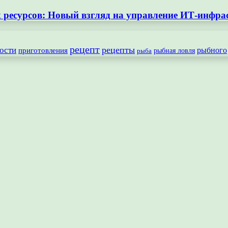
ресурсов: Новый взгляд на управление ИТ-инфра
рецепт
рецепты
ости
рыбного
приготовления
рыбная ловля
рыба