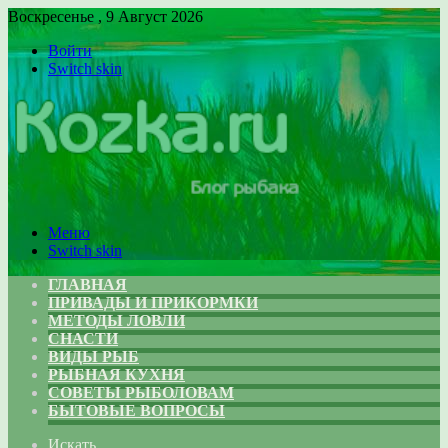
Воскресенье , 9 Август 2026
Войти
Switch skin
Меню
Switch skin
ГЛАВНАЯ
ПРИВАДЫ И ПРИКОРМКИ
МЕТОДЫ ЛОВЛИ
СНАСТИ
ВИДЫ РЫБ
РЫБНАЯ КУХНЯ
СОВЕТЫ РЫБОЛОВАМ
БЫТОВЫЕ ВОПРОСЫ
Искать