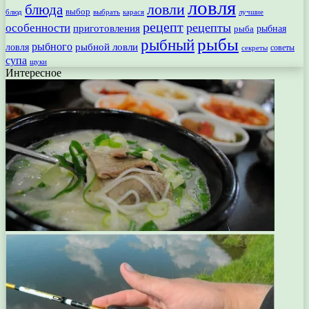
ловля
ловли
блюда
выбор
блюд
выбрать
лучшие
карася
рецепт
рецепты
особенности
приготовления
рыбная
рыба
рыбы
рыбный
рыбного
рыбной ловли
ловля
секреты
советы
супа
щуки
Интересное