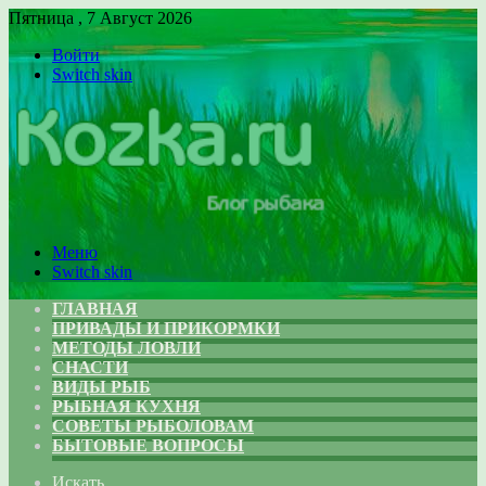
Пятница , 7 Август 2026
Войти
Switch skin
Меню
Switch skin
ГЛАВНАЯ
ПРИВАДЫ И ПРИКОРМКИ
МЕТОДЫ ЛОВЛИ
СНАСТИ
ВИДЫ РЫБ
РЫБНАЯ КУХНЯ
СОВЕТЫ РЫБОЛОВАМ
БЫТОВЫЕ ВОПРОСЫ
Искать