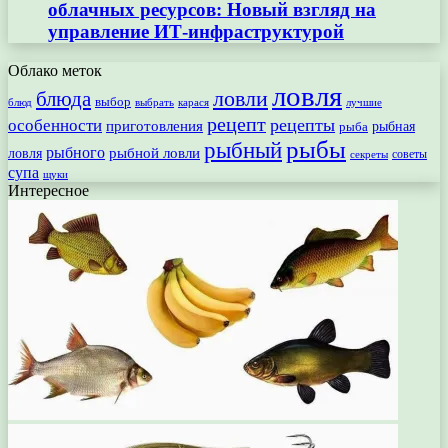
облачных ресурсов: Новый взгляд на
управление ИТ-инфраструктурой
Облако меток
ловля
ловли
блюда
выбор
блюд
выбрать
лучшие
карася
рецепт
рецепты
особенности
приготовления
рыбная
рыба
рыбы
рыбный
рыбного
рыбной ловли
ловля
секреты
советы
супа
щуки
Интересное