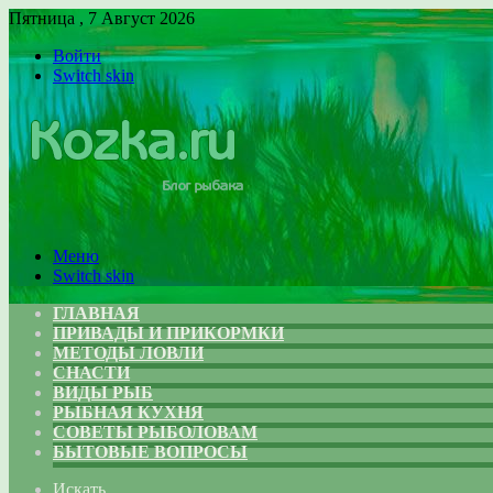
Пятница , 7 Август 2026
Войти
Switch skin
Меню
Switch skin
ГЛАВНАЯ
ПРИВАДЫ И ПРИКОРМКИ
МЕТОДЫ ЛОВЛИ
СНАСТИ
ВИДЫ РЫБ
РЫБНАЯ КУХНЯ
СОВЕТЫ РЫБОЛОВАМ
БЫТОВЫЕ ВОПРОСЫ
Искать