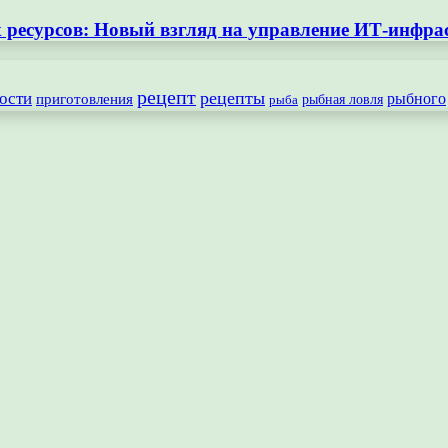
ресурсов: Новый взгляд на управление ИТ-инфра
рецепт
рецепты
ости
рыбного
приготовления
рыбная ловля
рыба