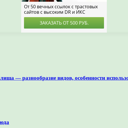
илища — разнообразие видов, особенности использ
люда