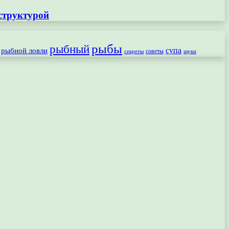
структурой
рыбы
рыбный
рыбной ловли
супа
секреты
советы
щуки