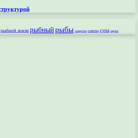
структурой
рыбы
рыбный
рыбной ловли
супа
секреты
советы
щуки