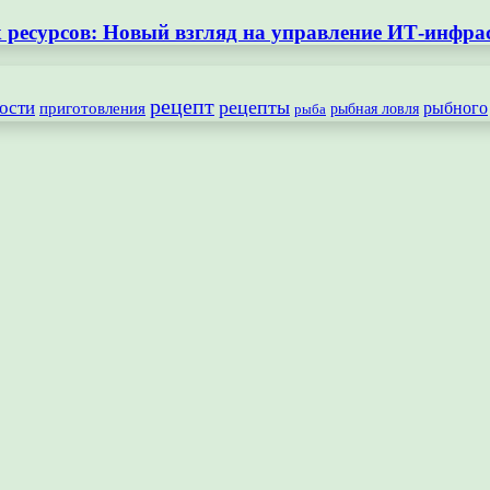
ресурсов: Новый взгляд на управление ИТ-инфра
рецепт
рецепты
ости
рыбного
приготовления
рыбная ловля
рыба