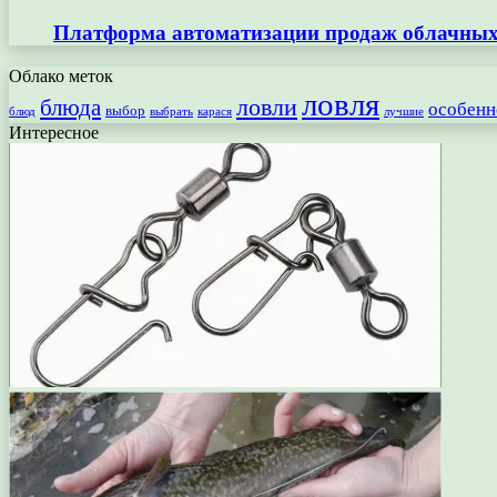
Платформа автоматизации продаж облачных 
Облако меток
ловля
ловли
блюда
особенн
выбор
блюд
выбрать
лучшие
карася
Интересное