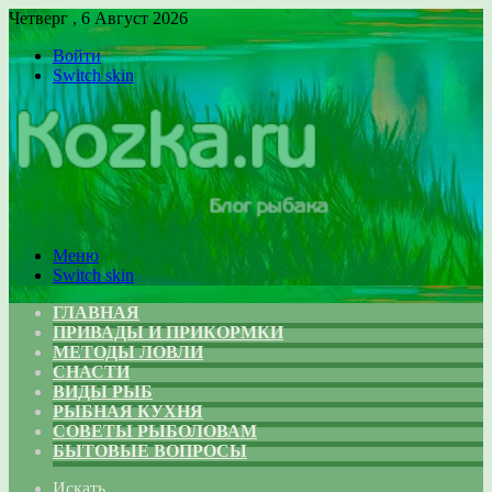
Четверг , 6 Август 2026
Войти
Switch skin
Меню
Switch skin
ГЛАВНАЯ
ПРИВАДЫ И ПРИКОРМКИ
МЕТОДЫ ЛОВЛИ
СНАСТИ
ВИДЫ РЫБ
РЫБНАЯ КУХНЯ
СОВЕТЫ РЫБОЛОВАМ
БЫТОВЫЕ ВОПРОСЫ
Искать