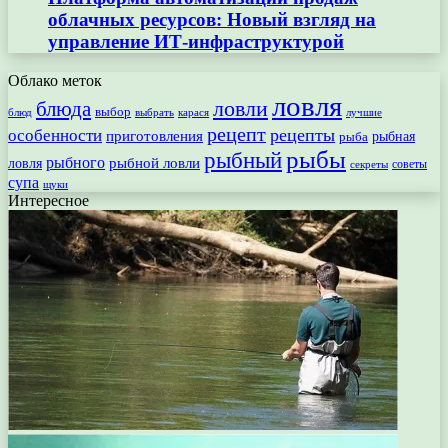
облачных ресурсов: Новый взгляд на
управление ИТ-инфраструктурой
Облако меток
ловля
ловли
блюда
выбор
блюд
выбрать
лучшие
карася
рецепт
рецепты
особенности
приготовления
рыбная
рыба
рыбы
рыбный
рыбного
рыбной ловли
ловля
секреты
советы
супа
щуки
Интересное