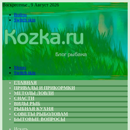
Воскресенье , 9 Август 2026
Войти
Switch skin
Меню
Switch skin
ГЛАВНАЯ
ПРИВАДЫ И ПРИКОРМКИ
МЕТОДЫ ЛОВЛИ
СНАСТИ
ВИДЫ РЫБ
РЫБНАЯ КУХНЯ
СОВЕТЫ РЫБОЛОВАМ
БЫТОВЫЕ ВОПРОСЫ
Искать