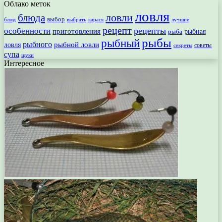
Облако меток
ловля
ловли
блюда
выбор
блюд
выбрать
лучшие
карася
рецепт
рецепты
особенности
приготовления
рыбная
рыба
рыбы
рыбный
рыбного
рыбной ловли
ловля
секреты
советы
супа
щуки
Интересное