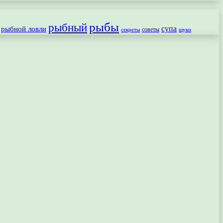
рыбы
рыбный
рыбной ловли
супа
секреты
советы
щуки