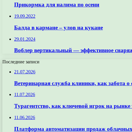
Прикормка для налима по осени
19.09.2022
Балда в кармане – улов на кукане
29.01.2024
Воблер вертикальный — эффективное снаря
Последние записи
21.07.2026
Ветеринарная служба клиники, как забота о
11.07.2026
Турагентство, как ключевой игрок на рынке 
11.06.2026
Платформа автоматизации продаж облачных 