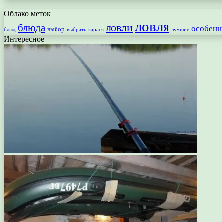
Облако меток
ловля
ловли
блюда
особенн
выбор
блюд
выбрать
лучшие
карася
Интересное