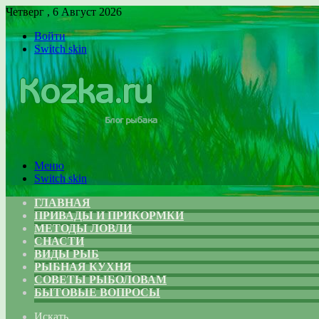
Четверг , 6 Август 2026
Войти
Switch skin
Меню
Switch skin
ГЛАВНАЯ
ПРИВАДЫ И ПРИКОРМКИ
МЕТОДЫ ЛОВЛИ
СНАСТИ
ВИДЫ РЫБ
РЫБНАЯ КУХНЯ
СОВЕТЫ РЫБОЛОВАМ
БЫТОВЫЕ ВОПРОСЫ
Искать