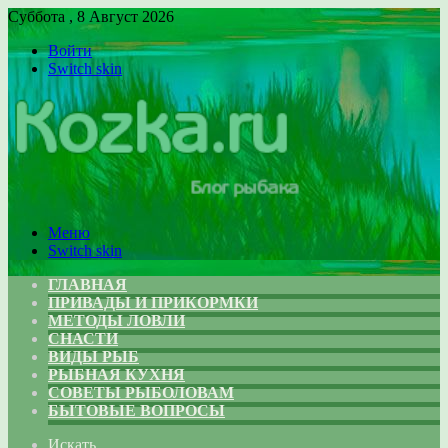
Суббота , 8 Август 2026
Войти
Switch skin
Меню
Switch skin
ГЛАВНАЯ
ПРИВАДЫ И ПРИКОРМКИ
МЕТОДЫ ЛОВЛИ
СНАСТИ
ВИДЫ РЫБ
РЫБНАЯ КУХНЯ
СОВЕТЫ РЫБОЛОВАМ
БЫТОВЫЕ ВОПРОСЫ
Искать