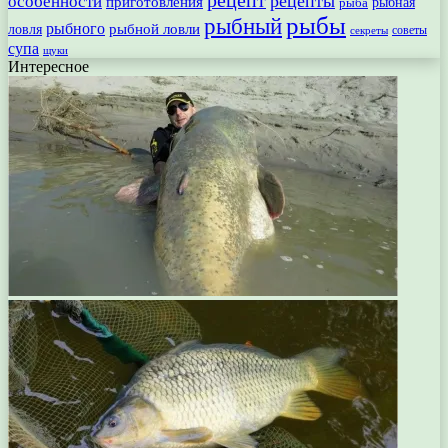
рецепт
рецепты
особенности
приготовления
рыбная
рыба
рыбы
рыбный
рыбного
рыбной ловли
ловля
секреты
советы
супа
щуки
Интересное