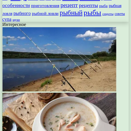
рецепт
рецепты
особенности
приготовления
рыбная
рыба
рыбы
рыбный
рыбного
рыбной ловли
ловля
секреты
советы
супа
щуки
Интересное