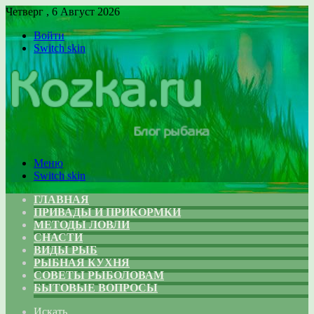
Четверг , 6 Август 2026
Войти
Switch skin
Меню
Switch skin
ГЛАВНАЯ
ПРИВАДЫ И ПРИКОРМКИ
МЕТОДЫ ЛОВЛИ
СНАСТИ
ВИДЫ РЫБ
РЫБНАЯ КУХНЯ
СОВЕТЫ РЫБОЛОВАМ
БЫТОВЫЕ ВОПРОСЫ
Искать