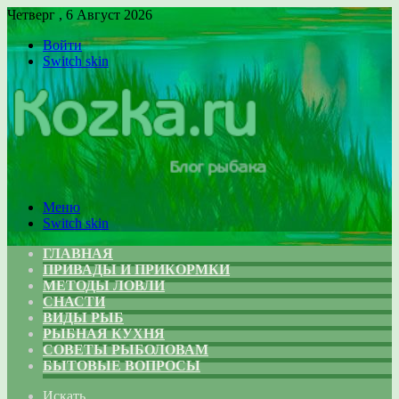
Четверг , 6 Август 2026
Войти
Switch skin
Меню
Switch skin
ГЛАВНАЯ
ПРИВАДЫ И ПРИКОРМКИ
МЕТОДЫ ЛОВЛИ
СНАСТИ
ВИДЫ РЫБ
РЫБНАЯ КУХНЯ
СОВЕТЫ РЫБОЛОВАМ
БЫТОВЫЕ ВОПРОСЫ
Искать