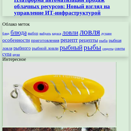
облачных ресурсов: Новый взгляд на
управление ИТ-инфраструктурой
Облако меток
ловля
ловли
блюда
выбор
блюд
выбрать
лучшие
карася
рецепт
рецепты
особенности
приготовления
рыбная
рыба
рыбы
рыбный
рыбного
рыбной ловли
ловля
секреты
советы
супа
щуки
Интересное