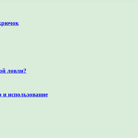
 крючок
ой ловли?
р и использование