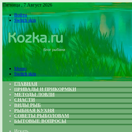
Пятница , 7 Август 2026
Войти
Switch skin
Меню
Switch skin
ГЛАВНАЯ
ПРИВАДЫ И ПРИКОРМКИ
МЕТОДЫ ЛОВЛИ
СНАСТИ
ВИДЫ РЫБ
РЫБНАЯ КУХНЯ
СОВЕТЫ РЫБОЛОВАМ
БЫТОВЫЕ ВОПРОСЫ
Искать