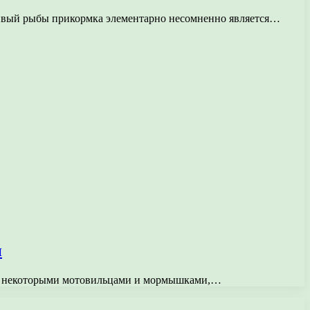
бивый рыбы прикормка элементарно несомненно является…
и
ись некоторыми мотовильцами и мормышками,…