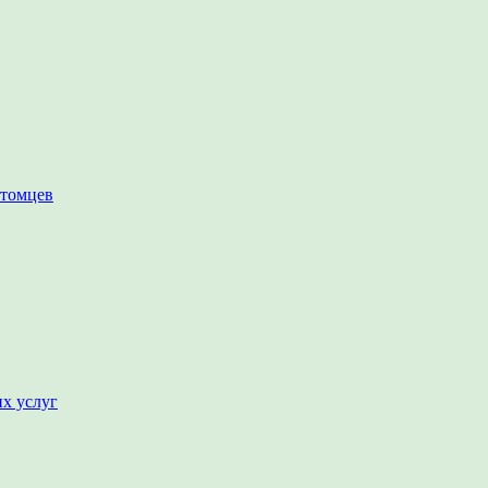
итомцев
их услуг