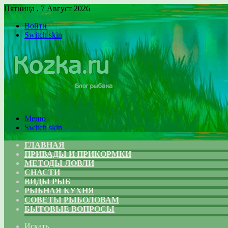
Пятница , 7 Август 2026
Войти
Switch skin
Меню
Switch skin
ГЛАВНАЯ
ПРИВАДЫ И ПРИКОРМКИ
МЕТОДЫ ЛОВЛИ
СНАСТИ
ВИДЫ РЫБ
РЫБНАЯ КУХНЯ
СОВЕТЫ РЫБОЛОВАМ
БЫТОВЫЕ ВОПРОСЫ
Искать