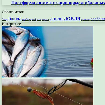
Платформа автоматизации продаж облачных 
Облако меток
ловля
ловли
блюда
особенн
выбор
блюд
выбрать
лучшие
карася
Интересное