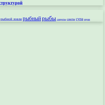
структурой
рыбы
рыбный
рыбной ловли
супа
секреты
советы
щуки