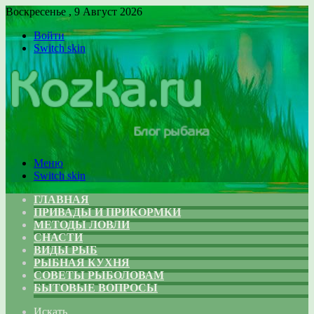
Воскресенье , 9 Август 2026
Войти
Switch skin
Меню
Switch skin
ГЛАВНАЯ
ПРИВАДЫ И ПРИКОРМКИ
МЕТОДЫ ЛОВЛИ
СНАСТИ
ВИДЫ РЫБ
РЫБНАЯ КУХНЯ
СОВЕТЫ РЫБОЛОВАМ
БЫТОВЫЕ ВОПРОСЫ
Искать