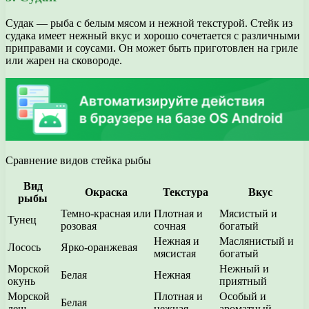
Судак — рыба с белым мясом и нежной текстурой. Стейк из
судака имеет нежный вкус и хорошо сочетается с различными
приправами и соусами. Он может быть приготовлен на гриле
или жарен на сковороде.
Сравнение видов стейка рыбы
Вид
Окраска
Текстура
Вкус
рыбы
Темно-красная или
Плотная и
Мясистый и
Тунец
розовая
сочная
богатый
Нежная и
Маслянистый и
Лосось
Ярко-оранжевая
мясистая
богатый
Морской
Нежный и
Белая
Нежная
окунь
приятный
Морской
Плотная и
Особый и
Белая
лещ
нежная
ароматный