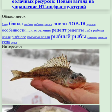
облачных ресурсов: Новый взгляд на
управление ИТ-инфраструктурой
Облако меток
ловля
ловли
блюда
выбор
блюд
выбрать
лучшие
карася
рецепт
рецепты
особенности
приготовления
рыбная
рыба
рыбы
рыбный
рыбного
рыбной ловли
ловля
секреты
советы
супа
щуки
Интересное