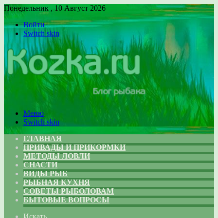
Понедельник , 10 Август 2026
Войти
Switch skin
Меню
Switch skin
ГЛАВНАЯ
ПРИВАДЫ И ПРИКОРМКИ
МЕТОДЫ ЛОВЛИ
СНАСТИ
ВИДЫ РЫБ
РЫБНАЯ КУХНЯ
СОВЕТЫ РЫБОЛОВАМ
БЫТОВЫЕ ВОПРОСЫ
Искать