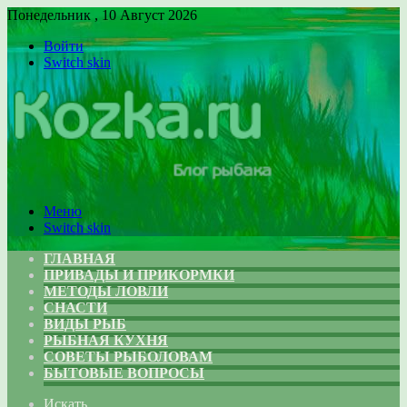
Понедельник , 10 Август 2026
Войти
Switch skin
Меню
Switch skin
ГЛАВНАЯ
ПРИВАДЫ И ПРИКОРМКИ
МЕТОДЫ ЛОВЛИ
СНАСТИ
ВИДЫ РЫБ
РЫБНАЯ КУХНЯ
СОВЕТЫ РЫБОЛОВАМ
БЫТОВЫЕ ВОПРОСЫ
Искать