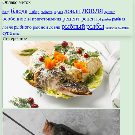
Облако меток
ловля
ловли
блюда
выбор
блюд
выбрать
лучшие
карася
рецепт
рецепты
особенности
приготовления
рыбная
рыба
рыбы
рыбный
рыбного
рыбной ловли
ловля
секреты
советы
супа
щуки
Интересное