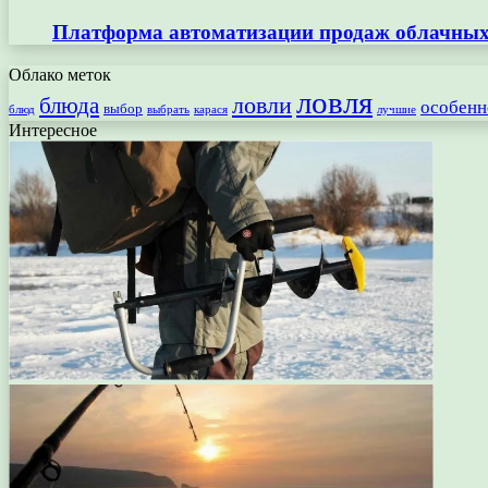
Платформа автоматизации продаж облачных 
Облако меток
ловля
ловли
блюда
особенн
выбор
блюд
выбрать
лучшие
карася
Интересное