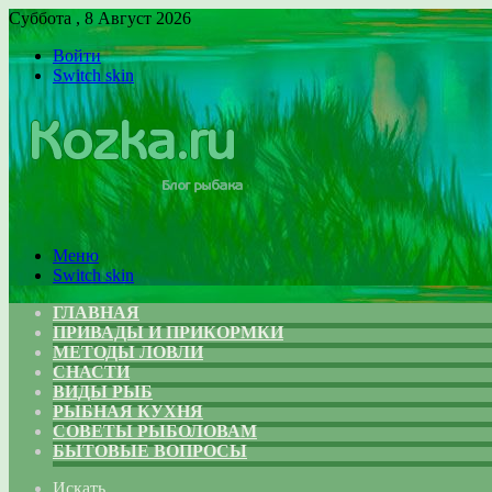
Суббота , 8 Август 2026
Войти
Switch skin
Меню
Switch skin
ГЛАВНАЯ
ПРИВАДЫ И ПРИКОРМКИ
МЕТОДЫ ЛОВЛИ
СНАСТИ
ВИДЫ РЫБ
РЫБНАЯ КУХНЯ
СОВЕТЫ РЫБОЛОВАМ
БЫТОВЫЕ ВОПРОСЫ
Искать