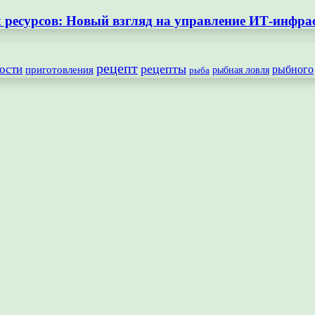
ресурсов: Новый взгляд на управление ИТ-инфра
рецепт
рецепты
ости
рыбного
приготовления
рыбная ловля
рыба