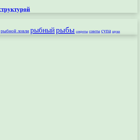
структурой
рыбы
рыбный
рыбной ловли
супа
секреты
советы
щуки