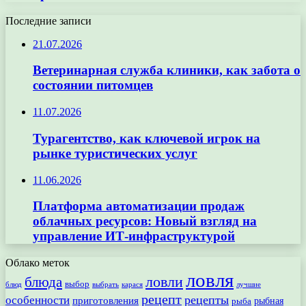
Последние записи
21.07.2026
Ветеринарная служба клиники, как забота о
состоянии питомцев
11.07.2026
Турагентство, как ключевой игрок на
рынке туристических услуг
11.06.2026
Платформа автоматизации продаж
облачных ресурсов: Новый взгляд на
управление ИТ-инфраструктурой
Облако меток
ловля
ловли
блюда
выбор
блюд
выбрать
лучшие
карася
рецепт
рецепты
особенности
приготовления
рыбная
рыба