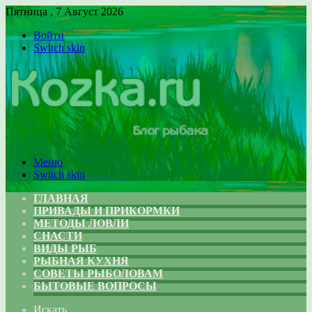
Пятница , 7 Август 2026
Войти
Switch skin
Меню
Switch skin
ГЛАВНАЯ
ПРИВАДЫ И ПРИКОРМКИ
МЕТОДЫ ЛОВЛИ
СНАСТИ
ВИДЫ РЫБ
РЫБНАЯ КУХНЯ
СОВЕТЫ РЫБОЛОВАМ
БЫТОВЫЕ ВОПРОСЫ
Искать