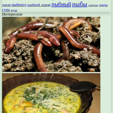
рыбы
рыбный
рыбного
рыбной ловли
ловля
секреты
советы
супа
щуки
Интересное