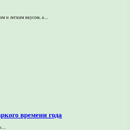
жим и легким вкусом, а…
ркого времени года
но…