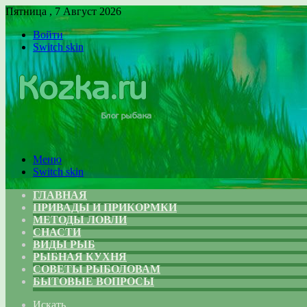
Пятница , 7 Август 2026
Войти
Switch skin
Меню
Switch skin
ГЛАВНАЯ
ПРИВАДЫ И ПРИКОРМКИ
МЕТОДЫ ЛОВЛИ
СНАСТИ
ВИДЫ РЫБ
РЫБНАЯ КУХНЯ
СОВЕТЫ РЫБОЛОВАМ
БЫТОВЫЕ ВОПРОСЫ
Искать