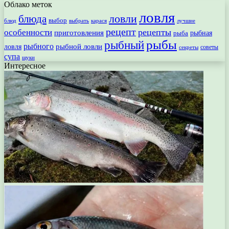
Облако меток
ловля
ловли
блюда
выбор
блюд
выбрать
лучшие
карася
рецепт
рецепты
особенности
приготовления
рыбная
рыба
рыбы
рыбный
рыбного
рыбной ловли
ловля
секреты
советы
супа
щуки
Интересное