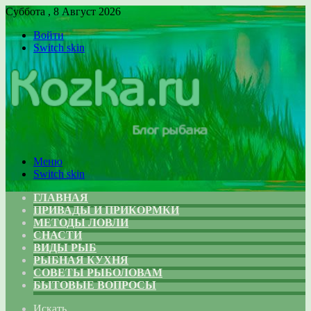
Суббота , 8 Август 2026
Войти
Switch skin
Меню
Switch skin
ГЛАВНАЯ
ПРИВАДЫ И ПРИКОРМКИ
МЕТОДЫ ЛОВЛИ
СНАСТИ
ВИДЫ РЫБ
РЫБНАЯ КУХНЯ
СОВЕТЫ РЫБОЛОВАМ
БЫТОВЫЕ ВОПРОСЫ
Искать