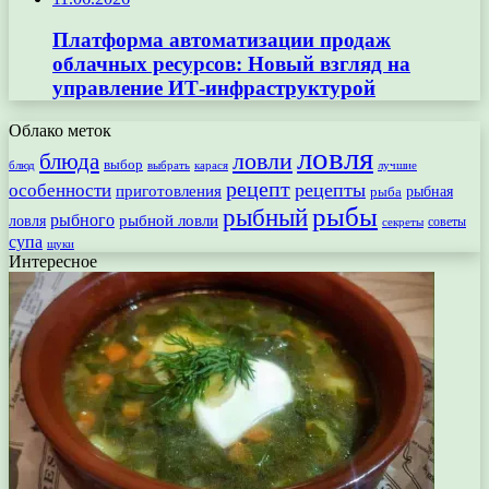
Платформа автоматизации продаж
облачных ресурсов: Новый взгляд на
управление ИТ-инфраструктурой
Облако меток
ловля
ловли
блюда
выбор
блюд
выбрать
лучшие
карася
рецепт
рецепты
особенности
приготовления
рыбная
рыба
рыбы
рыбный
рыбного
рыбной ловли
ловля
секреты
советы
супа
щуки
Интересное