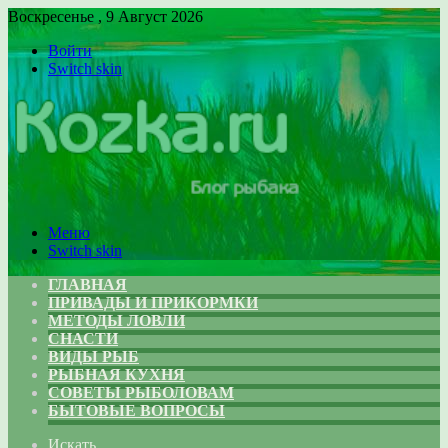
Воскресенье , 9 Август 2026
Войти
Switch skin
Меню
Switch skin
ГЛАВНАЯ
ПРИВАДЫ И ПРИКОРМКИ
МЕТОДЫ ЛОВЛИ
СНАСТИ
ВИДЫ РЫБ
РЫБНАЯ КУХНЯ
СОВЕТЫ РЫБОЛОВАМ
БЫТОВЫЕ ВОПРОСЫ
Искать