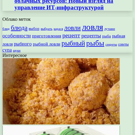
облачных ресурсов: Новый взгляд на
управление ИТ-инфраструктурой
Облако меток
ловля
ловли
блюда
выбор
блюд
выбрать
лучшие
карася
рецепт
рецепты
особенности
приготовления
рыбная
рыба
рыбы
рыбный
рыбного
рыбной ловли
ловля
секреты
советы
супа
щуки
Интересное