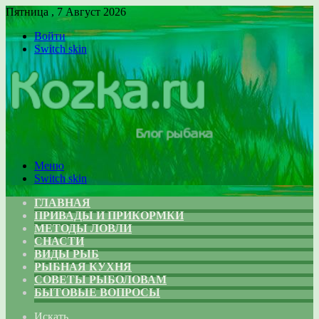
Пятница , 7 Август 2026
Войти
Switch skin
Меню
Switch skin
ГЛАВНАЯ
ПРИВАДЫ И ПРИКОРМКИ
МЕТОДЫ ЛОВЛИ
СНАСТИ
ВИДЫ РЫБ
РЫБНАЯ КУХНЯ
СОВЕТЫ РЫБОЛОВАМ
БЫТОВЫЕ ВОПРОСЫ
Искать