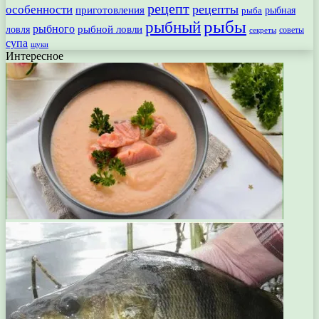
рецепт
рецепты
особенности
приготовления
рыбная
рыба
рыбы
рыбный
рыбного
рыбной ловли
ловля
секреты
советы
супа
щуки
Интересное