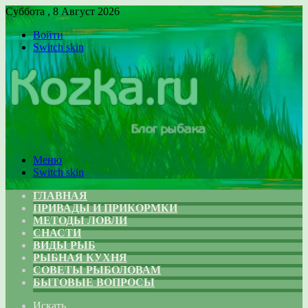
Суббота , 8 Август 2026
Войти
Switch skin
Меню
Switch skin
ГЛАВНАЯ
ПРИВАДЫ И ПРИКОРМКИ
МЕТОДЫ ЛОВЛИ
СНАСТИ
ВИДЫ РЫБ
РЫБНАЯ КУХНЯ
СОВЕТЫ РЫБОЛОВАМ
БЫТОВЫЕ ВОПРОСЫ
Искать